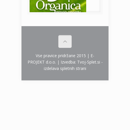
Vse pravice pridržane 2015 | E-
PROJEKT d.o.o. | Izvedba:
Tvoj-Splet.si -
izdelava spletnih strani